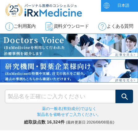
日本語
ご利用案内
資料ダウンロード
よくある質問
検索
薬の一般名(有効成分)ではなく
製品名を省略せずご入力ください。
総取扱点数 16,324件
(最終更新日
2026/08/08現在)