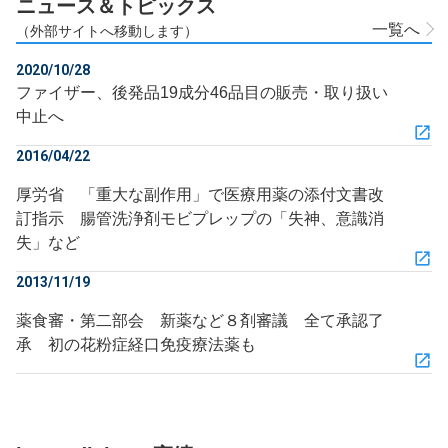
ニュース＆トピックス
一覧へ
（外部サイトへ移動します）
2020/10/28
ファイザー、後発品19成分46品目の販売・取り扱い
中止へ
2016/04/22
厚労省 「重大な副作用」で医療用薬の添付文書改
訂指示 腸管洗浄剤モビプレップの「失神、意識消
失」など
2013/11/19
薬食審・第二部会 新薬など８剤審議 全て承認了
承 初の花粉症経口免疫療法薬も