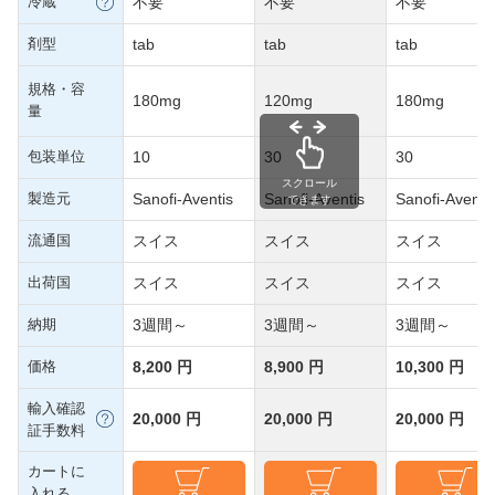
冷蔵
不要
不要
不要
剤型
tab
tab
tab
規格・容
180mg
120mg
180mg
量
包装単位
10
30
30
スクロール
製造元
Sanofi-Aventis
Sanofi-Aventis
Sanofi-Aventi
できます
流通国
スイス
スイス
スイス
出荷国
スイス
スイス
スイス
納期
3週間～
3週間～
3週間～
価格
8,200 円
8,900 円
10,300 円
輸入確認
20,000 円
20,000 円
20,000 円
証手数料
カートに
入れる