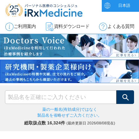
日本語
ご利用案内
資料ダウンロード
よくある質問
検索
薬の一般名(有効成分)ではなく
製品名を省略せずご入力ください。
総取扱点数 16,324件
(最終更新日
2026/08/08現在)