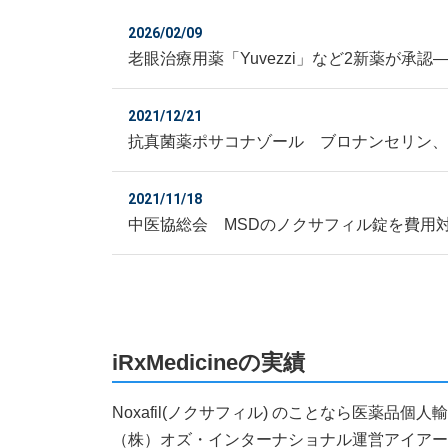
2026/02/09
老眼治療用薬「Yuvezzi」など2新薬が承認
2021/12/21
抗真菌薬ポサコナゾール ブロナンセリン
2021/11/18
中医協総会 MSDのノクサフィル錠を費用
iRxMedicineの実績
Noxafil(ノクサフィル) のことなら医薬
（株）オズ・インターナショナル運営アイアールエ