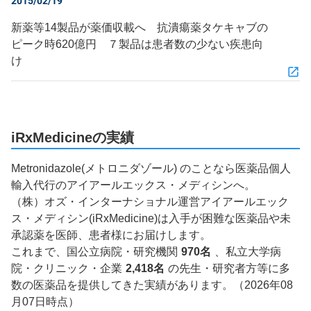
2015/02/19
新薬等14製品が薬価収載へ 抗潰瘍薬タケキャブの
ピーク時620億円 ７製品は患者数の少ない疾患向
け
iRxMedicineの実績
Metronidazole(メトロニダゾール) のことなら医薬品個人
輸入代行のアイアールエックス・メディシンへ。
（株）オズ・インターナショナル運営アイアールエック
ス・メディシン(iRxMedicine)は入手が困難な医薬品や未
承認薬を医師、患者様にお届けします。
これまで、国公立病院・研究機関
970名
、私立大学病
院・クリニック・企業
2,418名
の先生・研究者方等に多
数の医薬品を提供してきた実績があります。（2026年08
月07日時点）