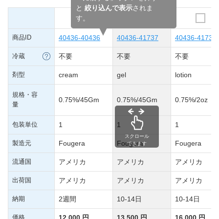
と
絞り込んで表示
されま
す。
商品ID
40436-40436
40436-41737
40436-41736
冷蔵
不要
不要
不要
剤型
cream
gel
lotion
規格・容
0.75%/45Gm
0.75%/45Gm
0.75%/2oz
量
包装単位
1
1
1
スクロール
製造元
Fougera
Fougera
Fougera
できます
流通国
アメリカ
アメリカ
アメリカ
出荷国
アメリカ
アメリカ
アメリカ
納期
2週間
10-14日
10-14日
価格
12,000 円
13,500 円
16,000 円