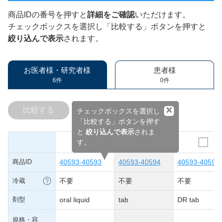
商品IDの番号を押すと
詳細をご確認
いただけます。
チェックボックスを選択し「比較する」ボタンを押すと
絞り込んで表示
されます。
お医者様・研究者様
患者様
6件
0件
×
比較する
チェックボックスを選択し
「比較する」ボタンを押す
と
絞り込んで表示
されま
す。
商品ID
40593-40593
40593-40594
40593-40597
冷蔵
不要
不要
不要
剤型
oral liquid
tab
DR tab
規格・容