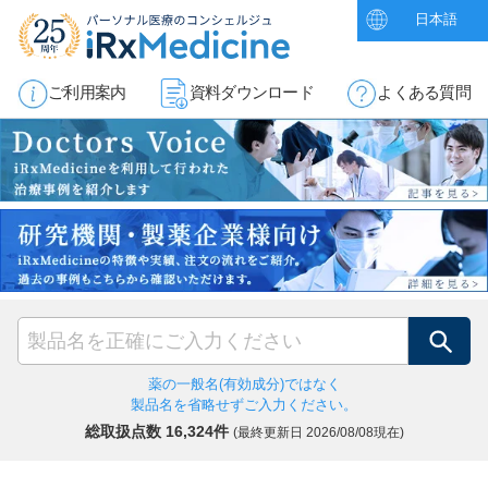
日本語
ご利用案内
資料ダウンロード
よくある質問
検索
薬の一般名(有効成分)ではなく
製品名を省略せずご入力ください。
総取扱点数 16,324件
(最終更新日
2026/08/08現在)