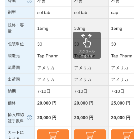
冷蔵
不要
不要
不要
剤型
sol tab
sol tab
cap
規格・容
15mg
30mg
15mg
量
包装単位
30
30
30
スクロール
製造元
Tap Pharm
Tap Pharm
Tap Pharm
できます
流通国
アメリカ
アメリカ
アメリカ
出荷国
アメリカ
アメリカ
アメリカ
納期
7-10日
7-10日
7-10日
価格
20,000 円
20,000 円
25,000 円
輸入確認
20,000 円
20,000 円
20,000 円
証手数料
カートに
入れる