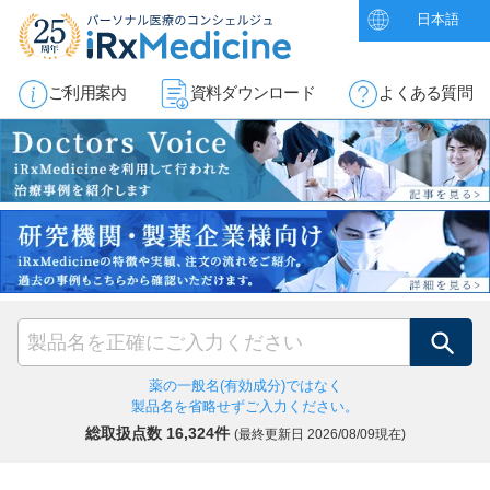
日本語
ご利用案内
資料ダウンロード
よくある質問
検索
薬の一般名(有効成分)ではなく
製品名を省略せずご入力ください。
総取扱点数 16,324件
(最終更新日
2026/08/09現在)