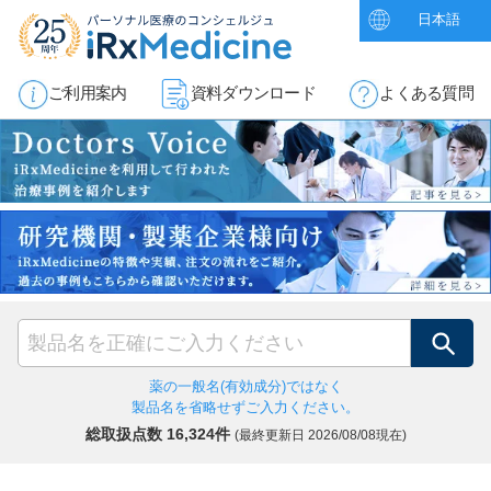
日本語
ご利用案内
資料ダウンロード
よくある質問
検索
薬の一般名(有効成分)ではなく
製品名を省略せずご入力ください。
総取扱点数 16,324件
(最終更新日
2026/08/08現在)