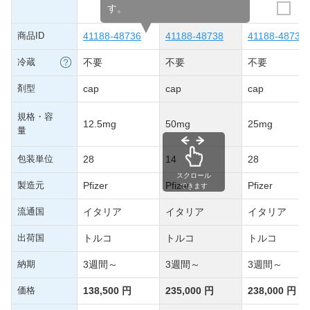
す。
商品ID
41188-48736
41188-48738
41188-48737
冷蔵
不要
不要
不要
剤型
cap
cap
cap
規格・容
12.5mg
50mg
25mg
量
包装単位
28
14
28
スクロール
製造元
Pfizer
Pfizer
Pfizer
できます
流通国
イタリア
イタリア
イタリア
出荷国
トルコ
トルコ
トルコ
納期
3週間～
3週間～
3週間～
価格
138,500 円
235,000 円
238,000 円