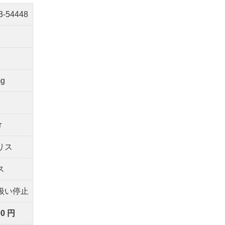
3-54448
mg
r
リス
ス
扱い停止
00 円