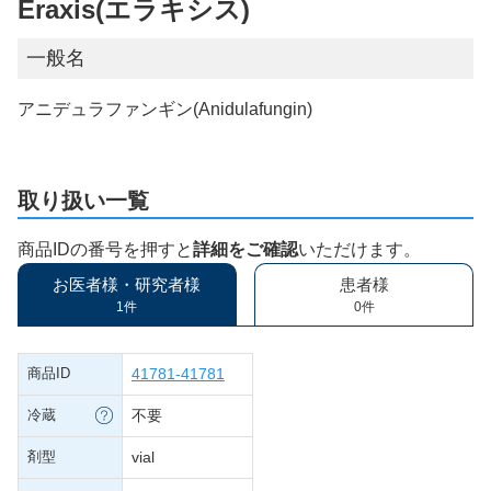
Eraxis(エラキシス)
一般名
アニデュラファンギン(Anidulafungin)
取り扱い一覧
商品IDの番号を押すと
詳細をご確認
いただけます。
お医者様・研究者様
患者様
1件
0件
商品ID
41781-41781
冷蔵
不要
剤型
vial