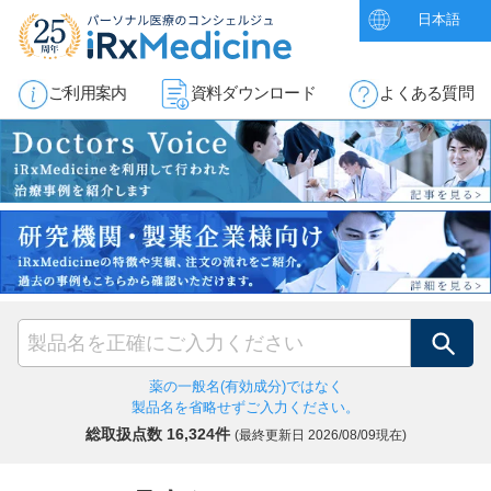
日本語
ご利用案内
資料ダウンロード
よくある質問
検索
薬の一般名(有効成分)ではなく
製品名を省略せずご入力ください。
総取扱点数 16,324件
(最終更新日
2026/08/09現在)