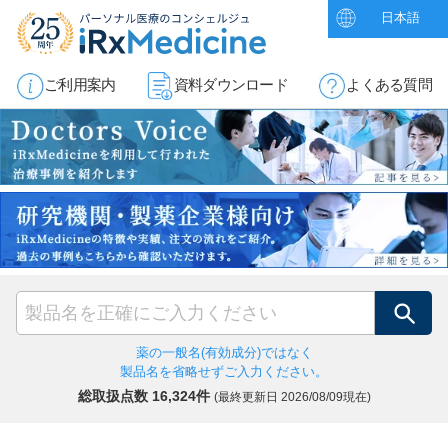
日本語
ご利用案内
資料ダウンロード
よくある質問
検索
薬の一般名(有効成分)ではなく
製品名を省略せずご入力ください。
総取扱点数 16,324件
(最終更新日
2026/08/09現在)