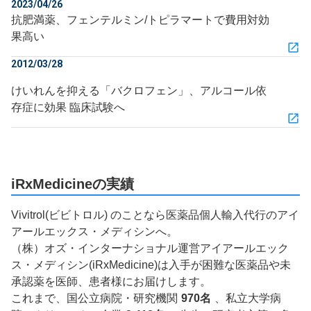
2023/04/26
抗肥満薬、フェンテルミン/トピラマートで費用対効
果高い
2012/03/28
けいれんを抑える「バクロフェン」、アルコール依
存症に効果 臨床試験へ
iRxMedicineの実績
Vivitrol(ビビトロル) のことなら医薬品個人輸入代行のアイ
アールエックス・メディシンへ。
（株）オズ・インターナショナル運営アイアールエック
ス・メディシン(iRxMedicine)は入手が困難な医薬品や未
承認薬を医師、患者様にお届けします。
これまで、国公立病院・研究機関
970名
、私立大学病