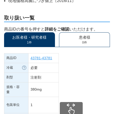
現地価格高騰につき値上（2016/11）
取り扱い一覧
商品IDの番号を押すと
詳細をご確認
いただけます。
お医者様・研究者様
患者様
1件
0件
商品ID
43781-43781
冷蔵
必要
剤型
注射剤
規格・容
380mg
量
包装単位
1