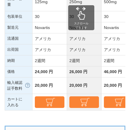
125mg
250mg
500mg
量
包装単位
30
30
30
スクロール
製造元
Novartis
Novartis
Novartis
できます
流通国
アメリカ
アメリカ
アメリカ
出荷国
アメリカ
アメリカ
アメリカ
納期
2週間
2週間
2週間
価格
24,000 円
26,000 円
46,000 円
輸入確認
20,000 円
20,000 円
20,000 円
証手数料
カートに
入れる