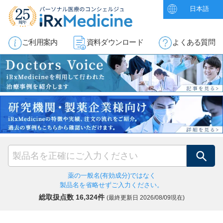
日本語
ご利用案内
資料ダウンロード
よくある質問
検索
薬の一般名(有効成分)ではなく
製品名を省略せずご入力ください。
総取扱点数 16,324件
(最終更新日
2026/08/09現在)