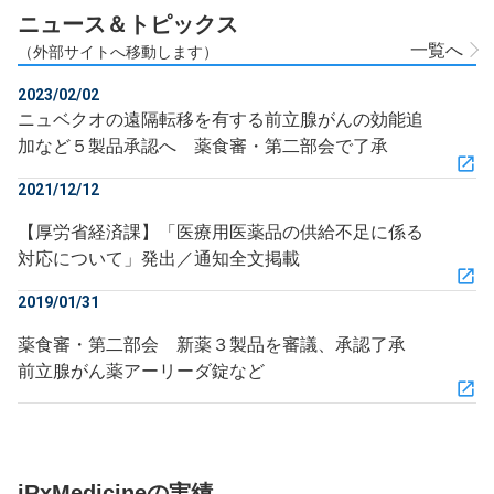
ニュース＆トピックス
一覧へ
（外部サイトへ移動します）
2023/02/02
ニュベクオの遠隔転移を有する前立腺がんの効能追
加など５製品承認へ 薬食審・第二部会で了承
2021/12/12
【厚労省経済課】「医療用医薬品の供給不足に係る
対応について」発出／通知全文掲載
2019/01/31
薬食審・第二部会 新薬３製品を審議、承認了承
前立腺がん薬アーリーダ錠など
iRxMedicineの実績