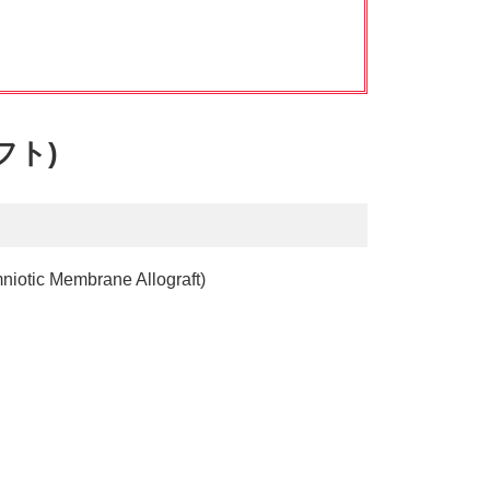
ラフト)
ic Membrane Allograft)