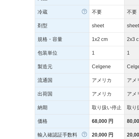
冷蔵
不要
不要
剤型
sheet
shee
規格・容量
1x2 cm
2x3 
包装単位
1
1
製造元
Celgene
Celg
流通国
アメリカ
アメ
出荷国
アメリカ
アメ
納期
取り扱い停止
取り
価格
68,000 円
80,0
輸入確認証手数料
20,000 円
20,0