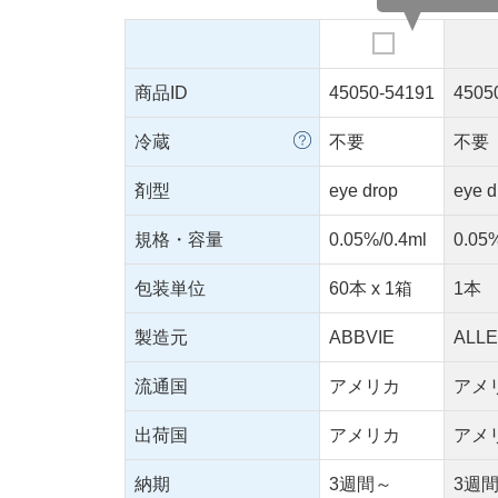
商品ID
45050-54191
4505
冷蔵
不要
不要
剤型
eye drop
eye d
規格・容量
0.05%/0.4ml
0.05%
包装単位
60本 x 1箱
1本
製造元
ABBVIE
ALLE
流通国
アメリカ
アメ
出荷国
アメリカ
アメ
納期
3週間～
3週