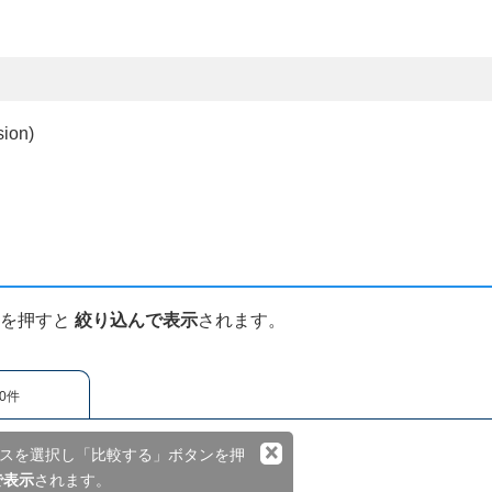
ion)
ンを押すと
絞り込んで表示
されます。
0件
×
スを選択し「比較する」ボタンを押
で表示
されます。