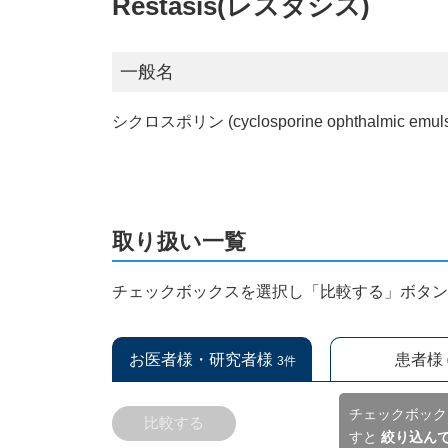
Restasis(レスタシス)
一般名
シクロスポリン (cyclosporine ophthalmic emuls
取り扱い一覧
チェックボックスを選択し「比較する」ボタ
お医者様・研究者様
患者様
3件
チェックボック
比較する
すと
絞り込ん