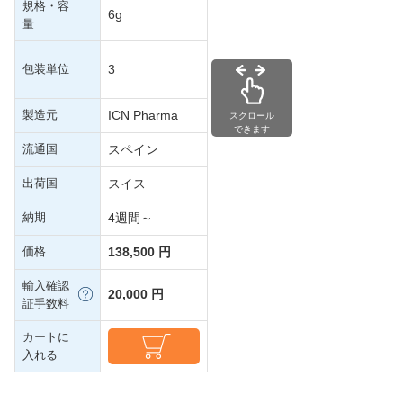
規格・容
6g
量
包装単位
3
製造元
ICN Pharma
スクロール
できます
流通国
スペイン
出荷国
スイス
納期
4週間～
価格
138,500 円
輸入確認
20,000 円
証手数料
カートに
入れる