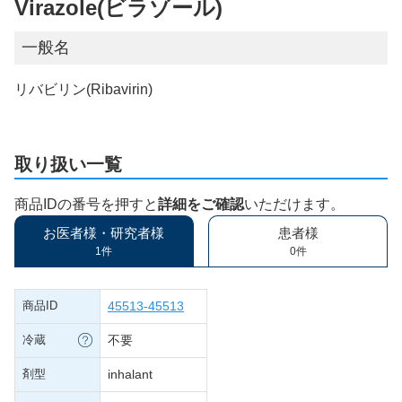
Virazole(ビラゾール)
一般名
リバビリン(Ribavirin)
取り扱い一覧
商品IDの番号を押すと
詳細をご確認
いただけます。
お医者様・研究者様
患者様
1件
0件
商品ID
45513-45513
冷蔵
不要
剤型
inhalant