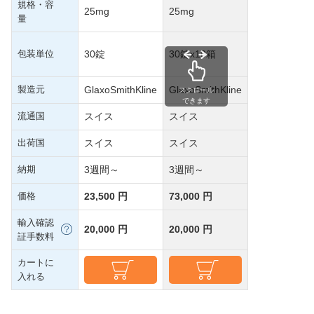
規格・容
25mg
25mg
量
包装単位
30錠
30錠x10箱
製造元
GlaxoSmithKline
GlaxoSmithKline
スクロール
できます
流通国
スイス
スイス
出荷国
スイス
スイス
納期
3週間～
3週間～
価格
23,500 円
73,000 円
輸入確認
20,000 円
20,000 円
証手数料
カートに
入れる