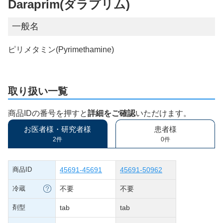
Daraprim(ダラプリム)
一般名
ピリメタミン(Pyrimethamine)
取り扱い一覧
商品IDの番号を押すと
詳細をご確認
いただけます。
お医者様・研究者様
患者様
2件
0件
商品ID
45691-45691
45691-50962
冷蔵
不要
不要
剤型
tab
tab