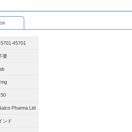
2件
45701-45701
不要
tab
2mg
150
Natco Pharma Ltd
インド