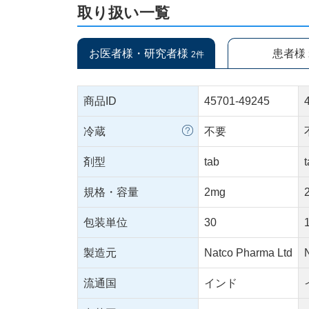
取り扱い一覧
お医者様・研究者様
患者様
2件
商品ID
45701-49245
冷蔵
不要
剤型
tab
規格・容量
2mg
包装単位
30
製造元
Natco Pharma Ltd
流通国
インド