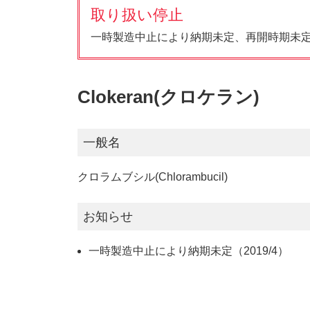
取り扱い停止
一時製造中止により納期未定、再開時期未定（20
Clokeran(クロケラン)
一般名
クロラムブシル(Chlorambucil)
お知らせ
一時製造中止により納期未定（2019/4）