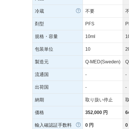
冷蔵
不要
剤型
PFS
P
規格・容量
10ml
1
包装単位
10
2
製造元
Q-MED(Sweden)
Q
流通国
-
-
出荷国
-
-
納期
取り扱い停止
価格
352,000 円
6
輸入確認証手数料
0 円
0