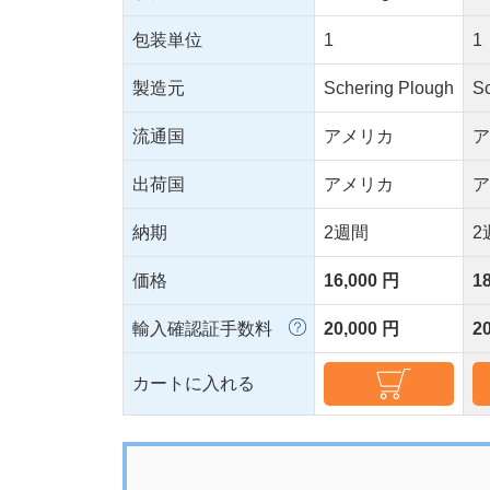
包装単位
1
1
製造元
Schering Plough
S
流通国
アメリカ
出荷国
アメリカ
納期
2週間
2
価格
16,000 円
1
輸入確認証手数料
20,000 円
2
カートに入れる