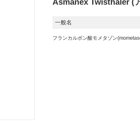
Asmanex Twisthale
一般名
フランカルボン酸モメタゾン(mometasone 