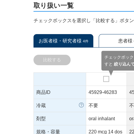
取り扱い一覧
チェックボックスを選択し「比較する」ボタ
お医者様・研究者様
患者様
4件
チェックボック
比較する
すと
絞り込ん
商品ID
45929-46283
4
冷蔵
不要
剤型
oral inhalant
or
規格・容量
220 mcg 14 dos
2