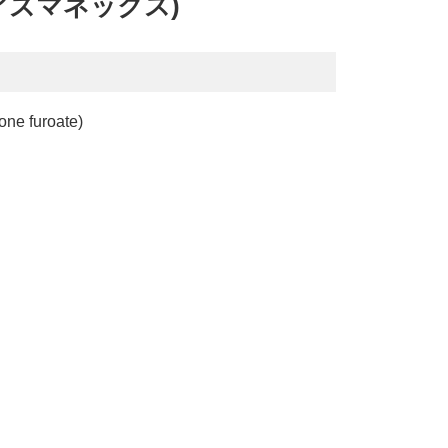
r (アズマネックス)
furoate)