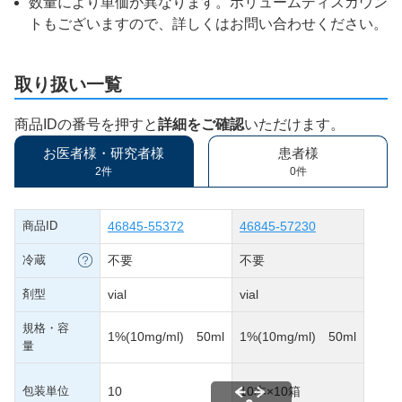
数量により単価が異なります。ボリュームディスカウン
トもございますので、詳しくはお問い合わせください。
取り扱い一覧
商品IDの番号を押すと
詳細をご確認
いただけます。
お医者様・研究者様
患者様
2件
0件
商品ID
46845-55372
46845-57230
冷蔵
不要
不要
剤型
vial
vial
規格・容
1%(10mg/ml) 50ml
1%(10mg/ml) 50ml
量
包装単位
10
10本×10箱