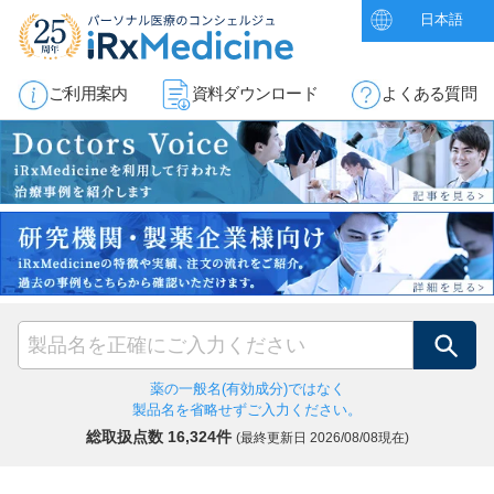
日本語
ご利用案内
資料ダウンロード
よくある質問
検索
薬の一般名(有効成分)ではなく
製品名を省略せずご入力ください。
総取扱点数 16,324件
(最終更新日
2026/08/08現在)