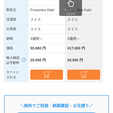
製造元
Fresenius Kabi
Fresenius Kabi
スクロール
できます
流通国
スイス
スイス
出荷国
スイス
スイス
納期
3週間～
3週間～
価格
55,800 円
417,000 円
輸入確認
20,000 円
20,000 円
証手数料
カートに
入れる
＼無料でご相談・納期確認・お見積り／