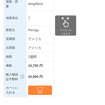
規格・容
4mg/60ml
量
包装単位
7
製造元
Perrigo
スクロール
できます
流通国
アメリカ
出荷国
アメリカ
納期
2週間
価格
15,750 円
輸入確認
20,000 円
証手数料
カートに
入れる