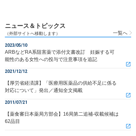
ニュース＆トピックス
一覧へ
（外部サイトへ移動します）
2023/05/10
ARBなどRA系阻害薬で添付文書改訂 妊娠する可
能性のある女性への投与で注意事項を追記
2021/12/12
【厚労省経済課】「医療用医薬品の供給不足に係る
対応について」発出／通知全文掲載
2011/07/21
【薬食審日本薬局方部会】16局第二追補‐収載候補は
62品目