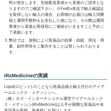
料が発生します。別途配送業者から直接のご請求とな
りますのでご確認下さい。※FedEx発送で輸入確認証
を取得しない輸入の場合、お荷物のお届けは輸入消費
税と通関手数料をお支払した後になり、その際は通関
業者から直接お客様宛にご連絡がいきますこと予めご
了承願います。
弊社では、規制により医薬品の効果・効能、用法・用
量、副作用等をご案内することは禁じられておりま
す。
iRxMedicineの実績
Lopid(ロピッド) のことなら医薬品個人輸入代行のアイア
ールエックス・メディシンへ。
（株）オズ・インターナショナル運営アイアールエック
ス・メディシン(iRxMedicine)は入手が困難な医薬品や未
承認薬を医師、患者様にお届けします。