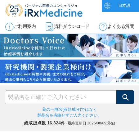
日本語
ご利用案内
資料ダウンロード
よくある質問
検索
薬の一般名(有効成分)ではなく
製品名を省略せずご入力ください。
総取扱点数 16,324件
(最終更新日
2026/08/09現在)