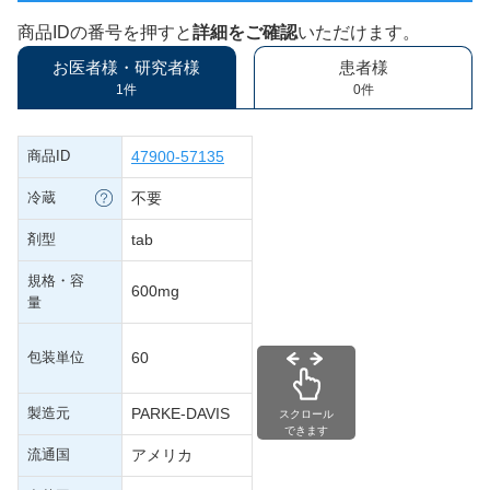
商品IDの番号を押すと
詳細をご確認
いただけます。
お医者様・研究者様
患者様
1件
0件
商品ID
47900-57135
冷蔵
不要
剤型
tab
規格・容
600mg
量
包装単位
60
製造元
PARKE-DAVIS
スクロール
できます
流通国
アメリカ