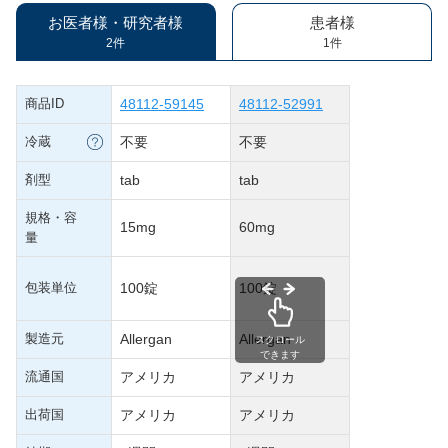
お医者様・研究者様
患者様
2件
1件
商品ID
48112-59145
48112-52991
冷蔵
不要
不要
剤型
tab
tab
規格・容
15mg
60mg
量
包装単位
100錠
100錠
製造元
Allergan
Allergan
スクロール
できます
流通国
アメリカ
アメリカ
出荷国
アメリカ
アメリカ