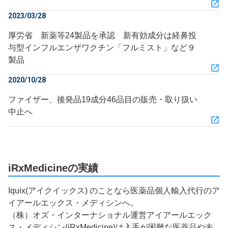
2023/03/28
厚労省 新薬等24製品を承認 新有効成分は経鼻投
与型インフルエンザワクチン「フルミスト」など９
製品
2020/10/28
ファイザー、後発品19成分46品目の販売・取り扱い
中止へ
iRxMedicineの実績
Iquix(アイクイックス) のことなら医薬品個人輸入代行のア
イアールエックス・メディシンへ。
（株）オズ・インターナショナル運営アイアールエック
ス・メディシン(iRxMedicine)は入手が困難な医薬品や未