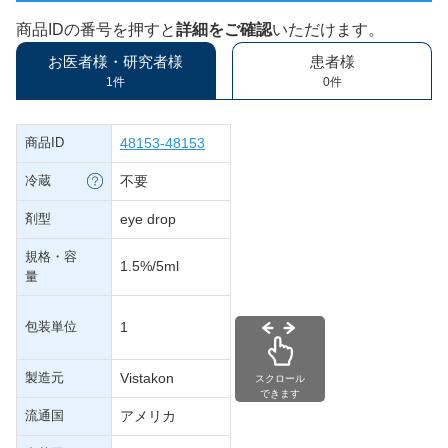
商品IDの番号を押すと
詳細をご確認
いただけます。
お医者様・研究者様
患者様
1件
0件
商品ID
48153-48153
冷蔵
不要
剤型
eye drop
規格・容
1.5%/5ml
量
包装単位
1
製造元
Vistakon
スクロール
できます
流通国
アメリカ