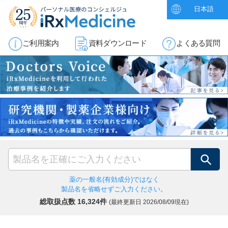
日本語
ご利用案内
資料ダウンロード
よくある質問
検索
薬の一般名(有効成分)ではなく
製品名を省略せずご入力ください。
総取扱点数 16,324件
(最終更新日
2026/08/09現在)