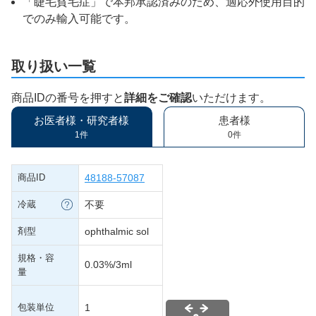
「睫毛貧毛症」で本邦承認済みのため、適応外使用目的
でのみ輸入可能です。
取り扱い一覧
商品IDの番号を押すと
詳細をご確認
いただけます。
お医者様・研究者様
患者様
1件
0件
商品ID
48188-57087
冷蔵
不要
剤型
ophthalmic sol
規格・容
0.03%/3ml
量
包装単位
1