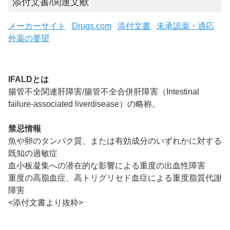
添付文書/関連文献
メーカーサイト
Drugs.com
添付文書
未承認薬・適応
外薬の要望
IFALDとは
腸管不全関連肝障害/腸管不全合併肝障害（Intestinal
failure-associated liverdisease）の略称。
禁忌情報
魚や卵のタンパク質、または有効成分のいずれかに対する
既知の過敏症
血小板凝集への潜在的な影響による重度の出血性障害
重度の高脂血症、高トリグリセド血症による重度脂質代謝
障害
<添付文書より抜粋>