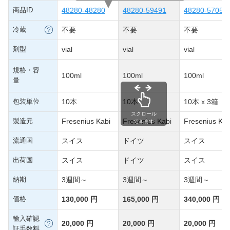
商品ID
48280-48280
48280-59491
48280-57058
冷蔵
不要
不要
不要
剤型
vial
vial
vial
規格・容
100ml
100ml
100ml
量
包装単位
10本
10本
10本 x 3箱
スクロール
製造元
Fresenius Kabi
Fresenius Kabi
Fresenius Kab
できます
流通国
スイス
ドイツ
スイス
出荷国
スイス
ドイツ
スイス
納期
3週間～
3週間～
3週間～
価格
130,000 円
165,000 円
340,000 円
輸入確認
20,000 円
20,000 円
20,000 円
証手数料