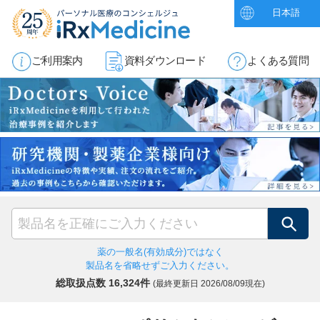
日本語
ご利用案内
資料ダウンロード
よくある質問
検索
薬の一般名(有効成分)ではなく
製品名を省略せずご入力ください。
総取扱点数 16,324件
(最終更新日
2026/08/09現在)