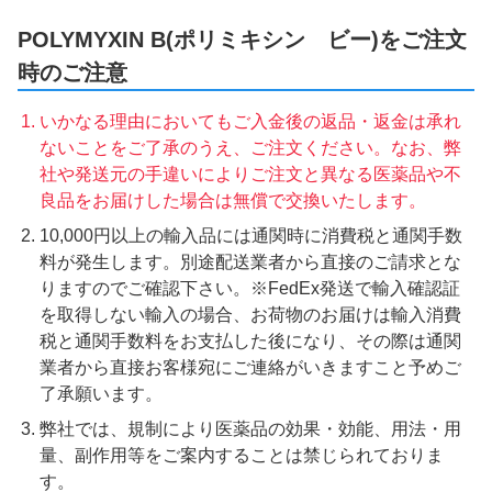
POLYMYXIN B(ポリミキシン ビー)をご注文
時のご注意
いかなる理由においてもご入金後の返品・返金は承れ
ないことをご了承のうえ、ご注文ください。なお、弊
社や発送元の手違いによりご注文と異なる医薬品や不
良品をお届けした場合は無償で交換いたします。
10,000円以上の輸入品には通関時に消費税と通関手数
料が発生します。別途配送業者から直接のご請求とな
りますのでご確認下さい。※FedEx発送で輸入確認証
を取得しない輸入の場合、お荷物のお届けは輸入消費
税と通関手数料をお支払した後になり、その際は通関
業者から直接お客様宛にご連絡がいきますこと予めご
了承願います。
弊社では、規制により医薬品の効果・効能、用法・用
量、副作用等をご案内することは禁じられておりま
す。