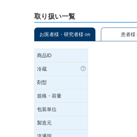
取り扱い一覧
お医者様・研究者様
患者様
0件
商品ID
冷蔵
剤型
規格・容量
包装単位
製造元
流通国