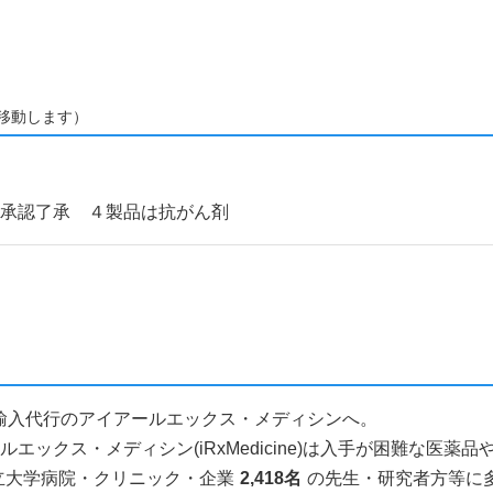
移動します）
、承認了承 ４製品は抗がん剤
薬品個人輸入代行のアイアールエックス・メディシンへ。
ックス・メディシン(iRxMedicine)は入手が困難な医
立大学病院・クリニック・企業
2,418名
の先生・研究者方等に