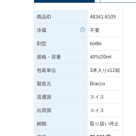
商品ID
48341-8105
冷蔵
不要
剤型
bottle
規格・容量
40%/20ml
包装単位
3本入りx12箱
製造元
Bracco
流通国
スイス
出荷国
スイス
納期
取り扱い停止