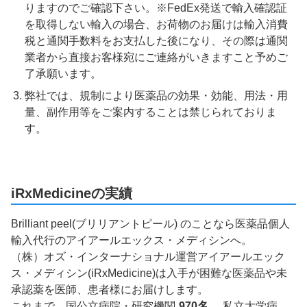
りますのでご確認下さい。※FedEx発送で輸入確認証
を取得しない輸入の場合、お荷物のお届けは輸入消費
税と通関手数料をお支払した後になり、その際は通関
業者から直接お客様宛にご連絡がいきますこと予めご
了承願います。
弊社では、規制により医薬品の効果・効能、用法・用
量、副作用等をご案内することは禁じられておりま
す。
iRxMedicineの実績
Brilliant peel(ブリリアントピール) のことなら医薬品個人
輸入代行のアイアールエックス・メディシンへ。
（株）オズ・インターナショナル運営アイアールエック
ス・メディシン(iRxMedicine)は入手が困難な医薬品や未
承認薬を医師、患者様にお届けします。
これまで、国公立病院・研究機関
970名
、私立大学病