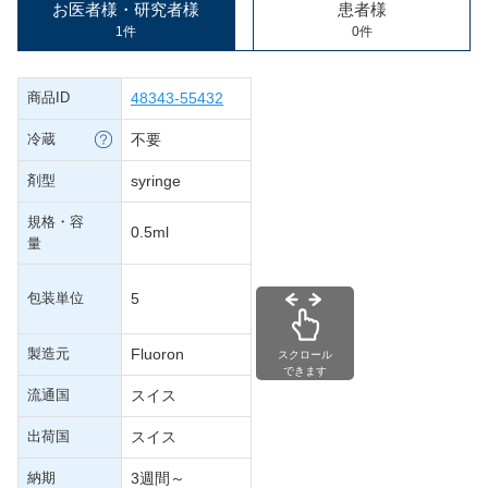
お医者様・研究者様
患者様
1件
0件
商品ID
48343-55432
冷蔵
不要
剤型
syringe
規格・容
0.5ml
量
包装単位
5
製造元
Fluoron
スクロール
できます
流通国
スイス
出荷国
スイス
納期
3週間～