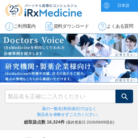
日本語
ご利用案内
資料ダウンロード
よくある質問
検索
薬の一般名(有効成分)ではなく
製品名を省略せずご入力ください。
総取扱点数 16,324件
(最終更新日
2026/08/09現在)