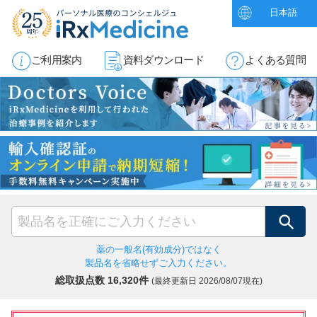
日本語
ご利用案内
資料ダウンロード
よくある質問
検索
薬の一般名(有効成分)ではなく
製品名を省略せずご入力ください。
総取扱点数 16,320件
(最終更新日
2026/08/07現在)