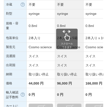
冷蔵
不要
不要
不要
剤型
syringe
syringe
syringe
規格・容
0.8ml
0.8ml
0.8ml
量
包装単位
2本入り
2本入りｘ5箱
2本入りｘ10
スクロール
製造元
Cosmo science
Cosmo science
Cosmo scienc
できます
流通国
スイス
スイス
スイス
出荷国
スイス
スイス
スイス
納期
取り扱い停止
取り扱い停止
取り扱い停止
価格
44,000 円
96,000 円
166,000 円
輸入確認
0 円
0 円
0 円
証手数料
カートに