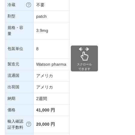
冷蔵
不要
剤型
patch
規格・容
3.9mg
量
包装単位
8
製造元
Watson pharma
スクロール
できます
流通国
アメリカ
出荷国
アメリカ
納期
2週間
価格
41,000 円
輸入確認
20,000 円
証手数料