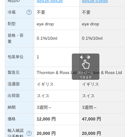
商品ID
48438-48438
48438-53656
冷蔵
不要
不要
剤型
eye drop
eye drop
規格・容
0.1%/10ml
0.1%/10ml
量
包装単位
1
5
製造元
Thornton & Ross Ltd
Thornton & Ross Ltd
スクロール
できます
流通国
イギリス
イギリス
出荷国
スイス
スイス
納期
3週間～
3週間～
価格
12,000 円
47,000 円
輸入確認
20,000 円
20,000 円
証手数料