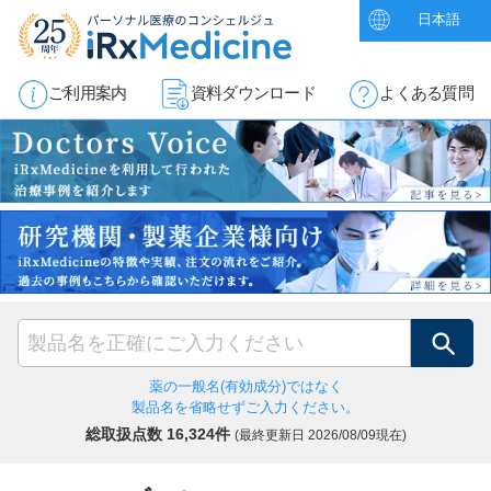
日本語
ご利用案内
資料ダウンロード
よくある質問
検索
薬の一般名(有効成分)ではなく
製品名を省略せずご入力ください。
総取扱点数 16,324件
(最終更新日
2026/08/09現在)