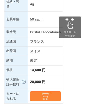
規格・容
4g
量
包装単位
50 sach
製造元
Bristol Laboratories
スクロール
できます
流通国
フランス
出荷国
スイス
納期
未定
価格
14,600 円
輸入確認
20,000 円
証手数料
カートに
入れる