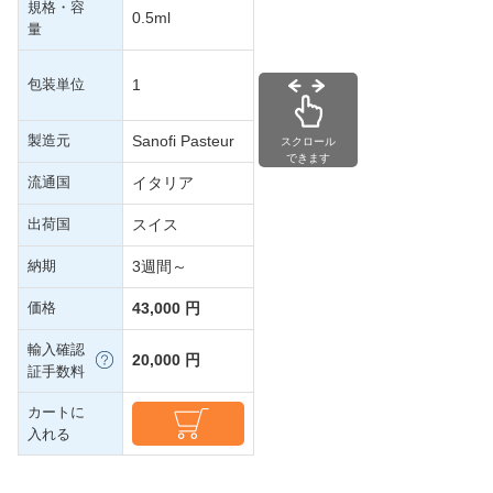
規格・容
0.5ml
量
包装単位
1
製造元
Sanofi Pasteur
スクロール
できます
流通国
イタリア
出荷国
スイス
納期
3週間～
価格
43,000 円
輸入確認
20,000 円
証手数料
カートに
入れる