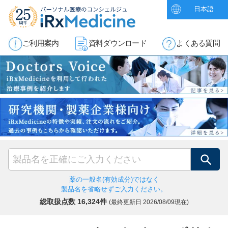
日本語
ご利用案内
資料ダウンロード
よくある質問
検索
薬の一般名(有効成分)ではなく
製品名を省略せずご入力ください。
総取扱点数 16,324件
(最終更新日
2026/08/09現在)