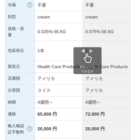
冷蔵
不要
不要
剤型
cream
cream
規格・容
0.025% 56.6G
0.075% 56.6G
量
包装単位
1本
1本
製造元
Health Care Products
Health Care Products
スクロール
できます
流通国
アメリカ
アメリカ
出荷国
スイス
アメリカ
納期
4週間～
4週間～
価格
65,000 円
72,000 円
輸入確認
20,000 円
20,000 円
証手数料