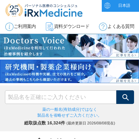
日本語
ご利用案内
資料ダウンロード
よくある質問
検索
薬の一般名(有効成分)ではなく
製品名を省略せずご入力ください。
総取扱点数 16,324件
(最終更新日
2026/08/08現在)