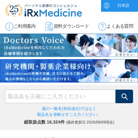
日本語
ご利用案内
資料ダウンロード
よくある質問
検索
薬の一般名(有効成分)ではなく
製品名を省略せずご入力ください。
総取扱点数 16,324件
(最終更新日
2026/08/09現在)