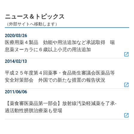
ニュース＆トピックス
（外部サイトへ移動します）
2020/03/26
医療用薬４製品 効能や用法追加など承認取得 喘
息薬ヌーカラに６歳以上小児の用法追加
2014/02/13
平成２５年度第４回薬事・食品衛生審議会医薬品等
安全対策部会 外国での新たな措置の報告状況
2011/06/06
【薬食審医薬品第一部会】放射線汚染軽減薬を了承‐
過活動性膀胱治療薬も登場