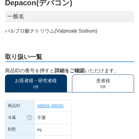
Depacon(デパコン)
一般名
バルプロ酸ナトリウム(Valproate Sodium)
取り扱い一覧
商品IDの番号を押すと
詳細をご確認
いただけます。
お医者様・研究者様
患者様
1件
0件
商品ID
48655-48655
冷蔵
不要
剤型
inj