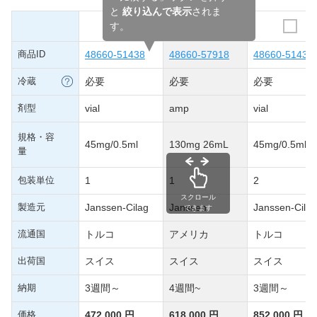
と
絞り込んで表示
されま
す。
商品ID
48660-51438
48660-57918
48660-51439
冷蔵
必要
必要
必要
剤型
vial
amp
vial
規格・容
45mg/0.5ml
130mg 26mL
45mg/0.5ml
量
包装単位
1
1
2
スクロール
製造元
Janssen-Cilag
Janssen
Janssen-Cilag
できます
流通国
トルコ
アメリカ
トルコ
出荷国
スイス
スイス
スイス
納期
3週間～
4週間~
3週間～
価格
472,000 円
618,000 円
852,000 円