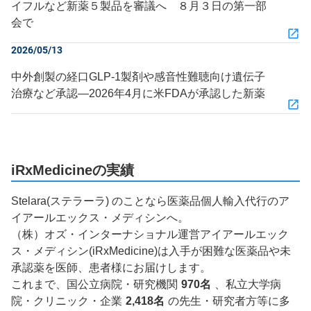
イフルなど新薬５製品を審議へ ８月３日の第一部
会で
2026/05/13
中外創製の経口GLP-1製剤や感音性難聴向け遺伝子
治療など承認―2026年4月に米FDAが承認した新薬
iRxMedicineの実績
Stelara(ステラーラ) のことなら医薬品個人輸入代行のア
イアールエックス・メディシンへ。
（株）オズ・インターナショナル運営アイアールエック
ス・メディシン(iRxMedicine)は入手が困難な医薬品や未
承認薬を医師、患者様にお届けします。
これまで、国公立病院・研究機関
970名
、私立大学病
院・クリニック・企業
2,418名
の先生・研究者方等に多