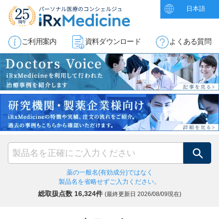
日本語
ご利用案内
資料ダウンロード
よくある質問
検索
薬の一般名(有効成分)ではなく
製品名を省略せずご入力ください。
総取扱点数 16,324件
(最終更新日
2026/08/09現在)