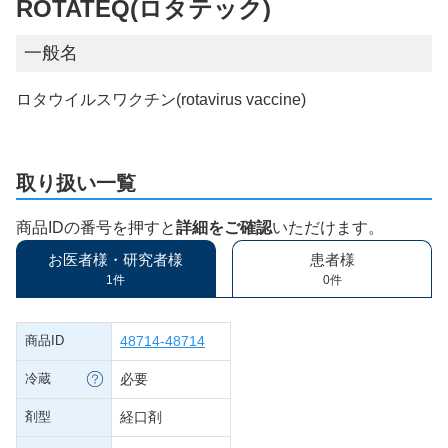
ROTATEQ(ロタテック)
一般名
ロタウイルスワクチン(rotavirus vaccine)
取り扱い一覧
商品IDの番号を押すと
詳細をご確認
いただけます。
お医者様・研究者様
患者様
1件
0件
商品ID
48714-48714
冷蔵
必要
剤型
経口剤