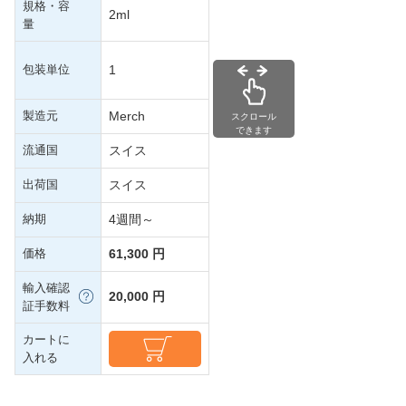
規格・容
2ml
量
包装単位
1
製造元
Merch
スクロール
できます
流通国
スイス
出荷国
スイス
納期
4週間～
価格
61,300 円
輸入確認
20,000 円
証手数料
カートに
入れる