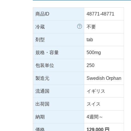
商品ID
48771-48771
冷蔵
不要
剤型
tab
規格・容量
500mg
包装単位
250
製造元
Swedish Orphan
流通国
イギリス
出荷国
スイス
納期
4週間～
価格
129,000 円