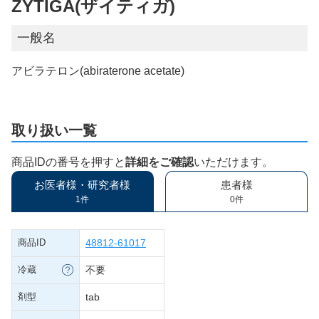
ZYTIGA(ザイティガ)
一般名
アビラテロン(abiraterone acetate)
取り扱い一覧
商品IDの番号を押すと
詳細をご確認
いただけます。
お医者様・研究者様
患者様
1件
0件
商品ID
48812-61017
冷蔵
不要
剤型
tab