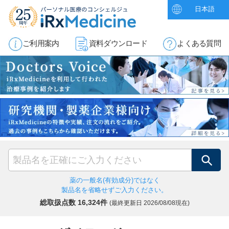
日本語
ご利用案内
資料ダウンロード
よくある質問
検索
薬の一般名(有効成分)ではなく
製品名を省略せずご入力ください。
総取扱点数 16,324件
(最終更新日
2026/08/08現在)