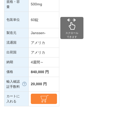
規格・容
500mg
量
包装単位
60錠
製造元
Janssen-
スクロール
できます
流通国
アメリカ
出荷国
アメリカ
納期
4週間～
価格
840,000 円
輸入確認
20,000 円
証手数料
カートに
入れる