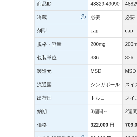
商品ID
48829-49090
4882
冷蔵
必要
必要
剤型
cap
cap
規格・容量
200mg
200
包装単位
336
336
製造元
MSD
MSD
流通国
シンガポール
スイ
出荷国
トルコ
スイ
納期
3週間～
2週
価格
322,000 円
709,