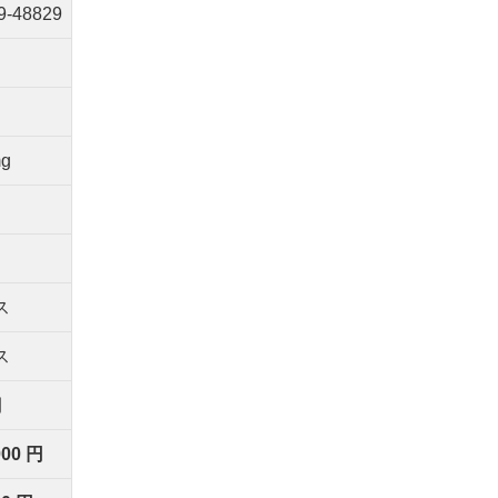
9-48829
mg
ス
ス
間
000 円