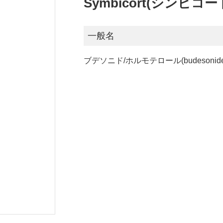
Symbicort(シンビコー
一般名
ブデソニド/ホルモテロール(budesonide/for