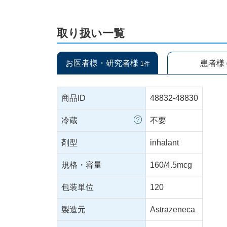
取り扱い一覧
お医者様・研究者様
患者様
1件
商品ID
48832-48830
冷蔵
不要
剤型
inhalant
規格・容量
160/4.5mcg
包装単位
120
製造元
Astrazeneca