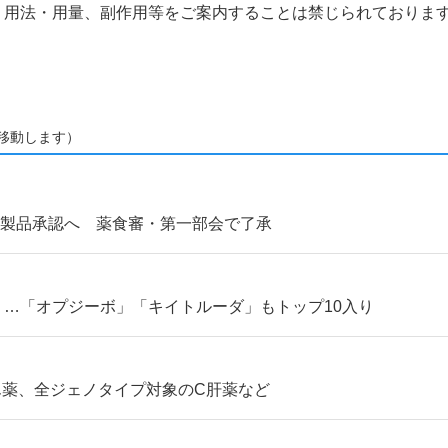
、用法・用量、副作用等をご案内することは禁じられておりま
移動します）
４製品承認へ 薬食審・第一部会で了承
」…「オプジーボ」「キイトルーダ」もトップ10入り
ん薬、全ジェノタイプ対象のC肝薬など