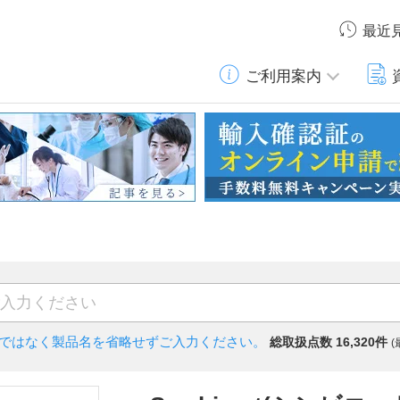
最近
ご利用案内
)ではなく
製品名を省略せずご入力ください。
総取扱点数 16,320件