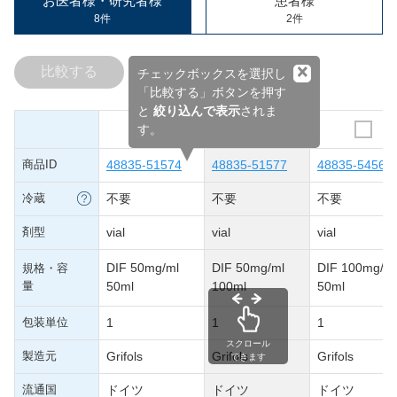
お医者様・研究者様
患者様
8件
2件
×
比較する
チェックボックスを選択し
「比較する」ボタンを押す
と
絞り込んで表示
されま
す。
商品ID
48835-51574
48835-51577
48835-54561
冷蔵
不要
不要
不要
剤型
vial
vial
vial
DIF 50mg/ml
DIF 50mg/ml
DIF 100mg/ml
規格・容
量
50ml
100ml
50ml
包装単位
1
1
1
スクロール
製造元
Grifols
Grifols
Grifols
できます
流通国
ドイツ
ドイツ
ドイツ