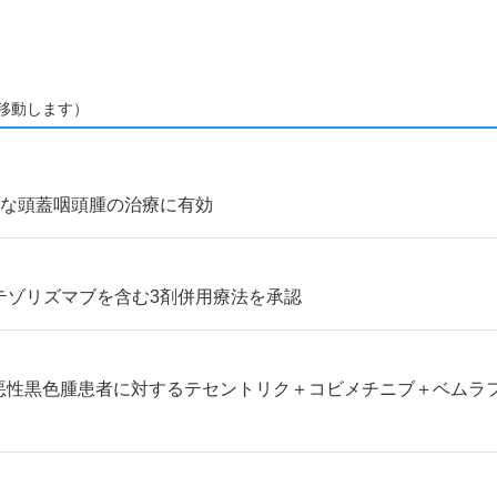
移動します）
少な頭蓋咽頭腫の治療に有効
にアテゾリズマブを含む3剤併用療法を承認
行性悪性黒色腫患者に対するテセントリク＋コビメチニブ＋ベム