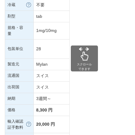
冷蔵
不要
剤型
tab
規格・容
1mg/10mg
量
包装単位
28
製造元
Mylan
スクロール
できます
流通国
スイス
出荷国
スイス
納期
3週間～
価格
8,300 円
輸入確認
20,000 円
証手数料