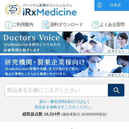
日本語
ご利用案内
資料ダウンロード
よくある質問
検索
薬の一般名(有効成分)ではなく
製品名を省略せずご入力ください。
総取扱点数 16,324件
(最終更新日
2026/08/09現在)