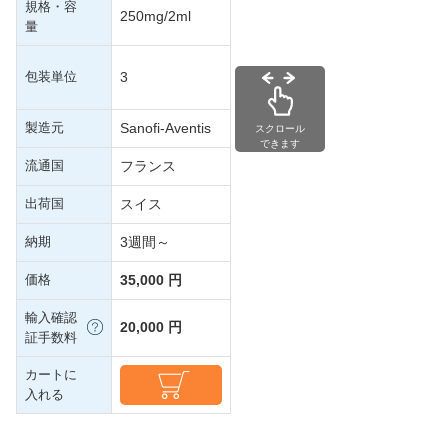
規格・容
250mg/2ml
量
包装単位
3
製造元
Sanofi-Aventis
スクロール
できます
流通国
フランス
出荷国
スイス
納期
3週間～
価格
35,000 円
輸入確認
20,000 円
証手数料
カートに
入れる