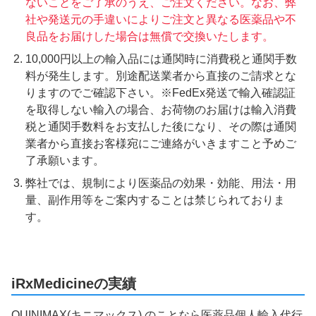
ないことをご了承のうえ、ご注文ください。なお、弊
社や発送元の手違いによりご注文と異なる医薬品や不
良品をお届けした場合は無償で交換いたします。
10,000円以上の輸入品には通関時に消費税と通関手数
料が発生します。別途配送業者から直接のご請求とな
りますのでご確認下さい。※FedEx発送で輸入確認証
を取得しない輸入の場合、お荷物のお届けは輸入消費
税と通関手数料をお支払した後になり、その際は通関
業者から直接お客様宛にご連絡がいきますこと予めご
了承願います。
弊社では、規制により医薬品の効果・効能、用法・用
量、副作用等をご案内することは禁じられておりま
す。
iRxMedicineの実績
QUINIMAX(キニマックス) のことなら医薬品個人輸入代行