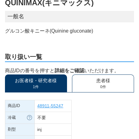
QUINIMAX(キニマックス)
一般名
グルコン酸キニーネ(Quinine gluconate)
取り扱い一覧
商品IDの番号を押すと
詳細をご確認
いただけます。
お医者様・研究者様
患者様
1件
0件
商品ID
48911-55247
冷蔵
不要
剤型
inj