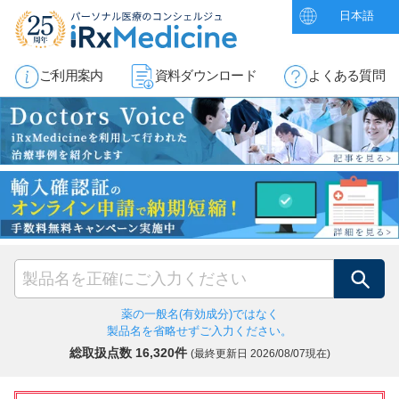
日本語
ご利用案内
資料ダウンロード
よくある質問
検索
薬の一般名(有効成分)ではなく
製品名を省略せずご入力ください。
総取扱点数 16,320件
(最終更新日
2026/08/07現在)