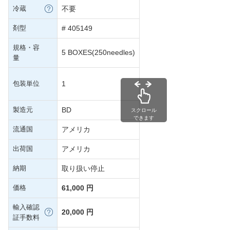
冷蔵
不要
剤型
# 405149
規格・容
5 BOXES(250needles)
量
包装単位
1
製造元
BD
スクロール
できます
流通国
アメリカ
出荷国
アメリカ
納期
取り扱い停止
価格
61,000 円
輸入確認
20,000 円
証手数料