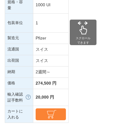
規格・容
1000 UI
量
包装単位
1
製造元
Pfizer
スクロール
できます
流通国
スイス
出荷国
スイス
納期
2週間～
価格
274,500 円
輸入確認
20,000 円
証手数料
カートに
入れる