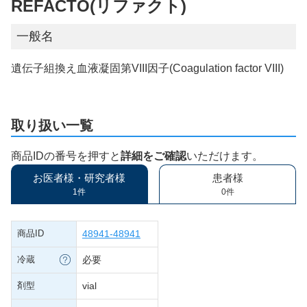
REFACTO(リファクト)
一般名
遺伝子組換え血液凝固第VIII因子(Coagulation factor VIII)
取り扱い一覧
商品IDの番号を押すと
詳細をご確認
いただけます。
お医者様・研究者様
患者様
1件
0件
商品ID
48941-48941
冷蔵
必要
剤型
vial