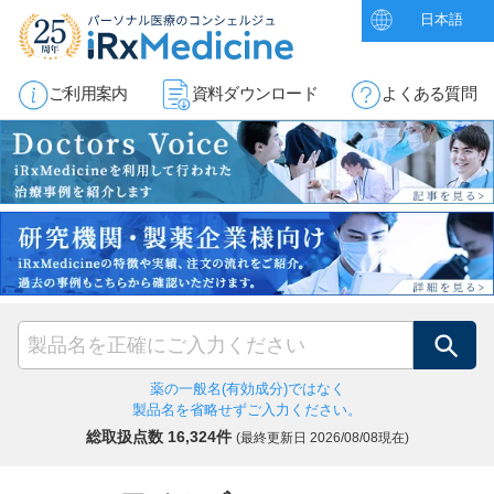
日本語
ご利用案内
資料ダウンロード
よくある質問
検索
薬の一般名(有効成分)ではなく
製品名を省略せずご入力ください。
総取扱点数 16,324件
(最終更新日
2026/08/08現在)