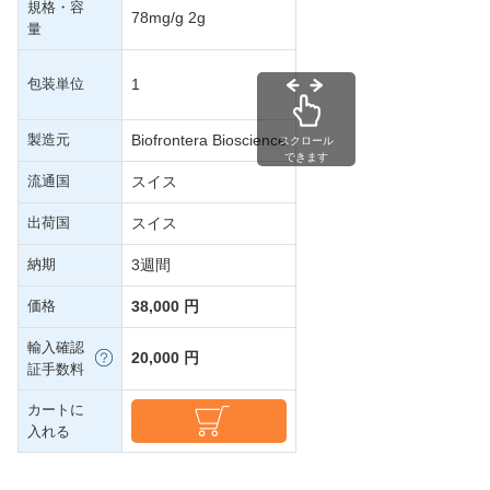
規格・容
78mg/g 2g
量
包装単位
1
製造元
Biofrontera Bioscience
スクロール
できます
流通国
スイス
出荷国
スイス
納期
3週間
価格
38,000 円
輸入確認
20,000 円
証手数料
カートに
入れる